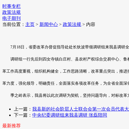
时事专栏
政策法规
电子期刊
当前位置：
主页
>
新闻中心
>
政策法规
> 内容
7月18日，省委改革办督促指导处处长狄波带领调研组来我县调研全
调研组一行先后到四女寺镇白庄村、县农村产权综合交易中心、鲁权
革工作高度重视，组织机构健全，工作思路清晰，改革重点突出，推进
革力度，强化领导，明确责任，全面落实各项改革任务，为全省全面深
季之岭表示，我县将以此次调研为契机，坚持问题导向，对标改革方
上一篇：
我县新的社会阶层人士联合会第一次会员代表大
下一篇：
中央纪委调研组来我县调研 张磊陪同
最新推荐