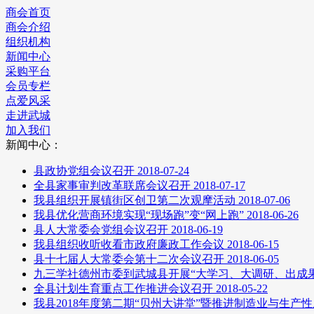
商会首页
商会介绍
组织机构
新闻中心
采购平台
会员专栏
点爱风采
走进武城
加入我们
新闻中心：
县政协党组会议召开
2018-07-24
全县家事审判改革联席会议召开
2018-07-17
我县组织开展镇街区创卫第二次观摩活动
2018-07-06
我县优化营商环境实现“现场跑”变“网上跑”
2018-06-26
县人大常委会党组会议召开
2018-06-19
我县组织收听收看市政府廉政工作会议
2018-06-15
县十七届人大常委会第十二次会议召开
2018-06-05
九三学社德州市委到武城县开展“大学习、大调研、出成
全县计划生育重点工作推进会议召开
2018-05-22
我县2018年度第二期“贝州大讲堂”暨推进制造业与生