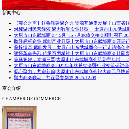
新闻中心：
【商会之声】辽鲁联建聚合力 资源互通促发展丨山西省
对标温州民营经济 聚力数智实业转型 —太原市山东武城
太原市山东武城商会4-5月与6-7月轮值交接会顺利召开
20
取经标杆企业 赋能产业升级丨太原市山东武城商会开展
桑梓情牵 赋能发展丨太原市山东武城商会一行走访海创
缅怀革命先烈 传承百团精神丨太原市山东武城商会赴阳
策马扬鞭，春满三晋|太原市山东武城商会给您拜年啦！
2
太原市山东武城商会2025年年终总结会暨行业交流研讨
凝心聚力，共谱新篇|太原市山东武城商会祝大家元旦快
聚力商会联动，共谋晋鲁新篇
2025-12-09
商会介绍
CHAMBER OF COMMERCE