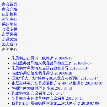
商会首页
商会介绍
组织机构
新闻中心
采购平台
会员专栏
点爱风采
走进武城
加入我们
新闻中心：
朱恩鹤走访慰问一线教师
2018-09-11
市扫黑办督导组来我县督导检查工作
2018-09-07
朱恩鹤对利民河东支进行巡查督导
2018-08-31
市政协调研组来我县调研
2018-08-28
国家“千人计划”特聘专家来我县考察调研
2018-08-14
张磊主持召开全县质量提升专项行动推进会
2018-08-07
“抱团”种大棚 共同奔小康
2018-07-31
县政协党组会议召开
2018-07-24
全县家事审判改革联席会议召开
2018-07-17
我县组织开展镇街区创卫第二次观摩活动
2018-07-06